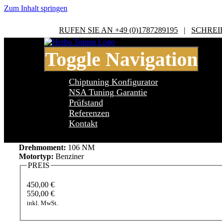
Zum Inhalt springen
RUFEN SIE AN +49 (0)1787289195
|
SCHREI
Toggle Navigation
Chiptuning Konfigurator
NSA Tuning Garantie
Prüfstand
Referenzen
Ford KA RBT 1996 bis 2008 KA (RBT) 
Kontakt
Leistung:
69 PS
Drehmoment:
106 NM
Motortyp:
Benziner
PREIS
450,00 €
550,00 €
inkl. MwSt.