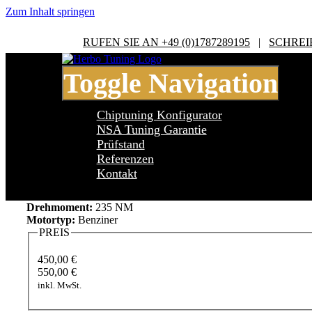
Zum Inhalt springen
RUFEN SIE AN +49 (0)1787289195
|
SCHREI
Toggle Navigation
Chiptuning Konfigurator
NSA Tuning Garantie
Prüfstand
Referenzen
Ford Galaxy I WGR 2.8 V6
Kontakt
Leistung:
174 PS
Drehmoment:
235 NM
Motortyp:
Benziner
PREIS
450,00 €
550,00 €
inkl. MwSt.