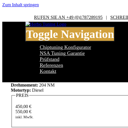
Zum Inhalt springen
RUFEN SIE AN +49 (0)1787289195
|
SCHREI
Toggle Navigation
Chiptuning Konfigurator
NSA Tuning Garantie
Prüfstand
Referenzen
Ford C max 1 Series 1.6 TDCI
Kontakt
Leistung:
90 PS
Drehmoment:
204 NM
Motortyp:
Diesel
PREIS
450,00 €
550,00 €
inkl. MwSt.