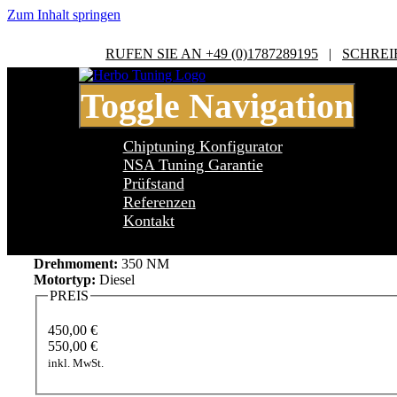
Zum Inhalt springen
RUFEN SIE AN +49 (0)1787289195
|
SCHREI
Toggle Navigation
Chiptuning Konfigurator
NSA Tuning Garantie
Prüfstand
Referenzen
Fiat Toro 2.0 MJET
Kontakt
Leistung:
170 PS
Drehmoment:
350 NM
Motortyp:
Diesel
PREIS
450,00 €
550,00 €
inkl. MwSt.