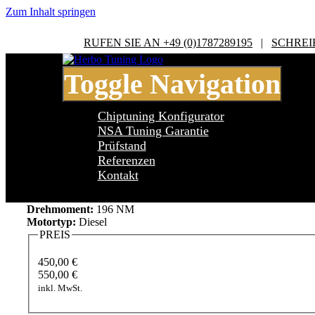
Zum Inhalt springen
RUFEN SIE AN +49 (0)1787289195
|
SCHREI
Toggle Navigation
Chiptuning Konfigurator
NSA Tuning Garantie
Prüfstand
Referenzen
Fiat Palio 178 Palio 1.9 JTD
Kontakt
Leistung:
80 PS
Drehmoment:
196 NM
Motortyp:
Diesel
PREIS
450,00 €
550,00 €
inkl. MwSt.