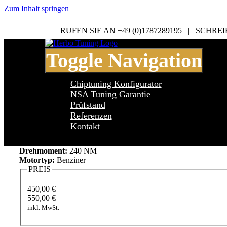
Zum Inhalt springen
RUFEN SIE AN +49 (0)1787289195
|
SCHREI
Toggle Navigation
Chiptuning Konfigurator
NSA Tuning Garantie
Prüfstand
Referenzen
Citroen DS5 THP 155
Kontakt
Leistung:
156 PS
Drehmoment:
240 NM
Motortyp:
Benziner
PREIS
450,00 €
550,00 €
inkl. MwSt.