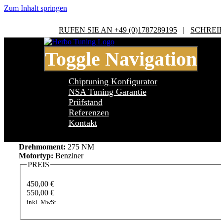
Zum Inhalt springen
RUFEN SIE AN +49 (0)1787289195
|
SCHREI
Toggle Navigation
Chiptuning Konfigurator
NSA Tuning Garantie
Prüfstand
Referenzen
Citroen DS3 THP 200
Kontakt
Leistung:
207 PS
Drehmoment:
275 NM
Motortyp:
Benziner
PREIS
450,00 €
550,00 €
inkl. MwSt.