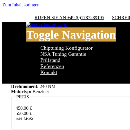
Zum Inhalt springen
RUFEN SIE AN +49 (0)1787289195
|
SCHREI
Toggle Navigation
Chiptuning Konfigurator
NSA Tuning Garantie
Prüfstand
Referenzen
Citroen C5 MK2 1.6 THP
Kontakt
Leistung:
156 PS
Drehmoment:
240 NM
Motortyp:
Benziner
PREIS
450,00 €
550,00 €
inkl. MwSt.