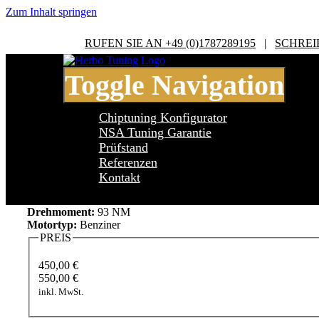
Zum Inhalt springen
RUFEN SIE AN +49 (0)1787289195
|
SCHREI
Toggle Navigation
Chiptuning Konfigurator
NSA Tuning Garantie
Prüfstand
Referenzen
Chevrolet Spark M300 1.0 16V
Kontakt
Leistung:
68 PS
Drehmoment:
93 NM
Motortyp:
Benziner
PREIS
450,00 €
550,00 €
inkl. MwSt.