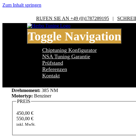
Zum Inhalt springen
RUFEN SIE AN +49 (0)1787289195
|
SCHREI
Toggle Navigation
Chiptuning Konfigurator
NSA Tuning Garantie
Prüfstand
Referenzen
Cadillac CT6 3.0 V6
Kontakt
Leistung:
340 PS
Drehmoment:
385 NM
Motortyp:
Benziner
PREIS
450,00 €
550,00 €
inkl. MwSt.