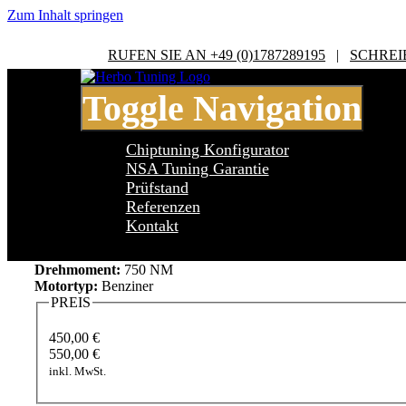
Zum Inhalt springen
RUFEN SIE AN +49 (0)1787289195
|
SCHREI
Toggle Navigation
Chiptuning Konfigurator
NSA Tuning Garantie
Prüfstand
Referenzen
BMW X6 Series M G06 - 4.4 Bi-Turbo
Kontakt
Leistung:
625 PS
Drehmoment:
750 NM
Motortyp:
Benziner
PREIS
450,00 €
550,00 €
inkl. MwSt.