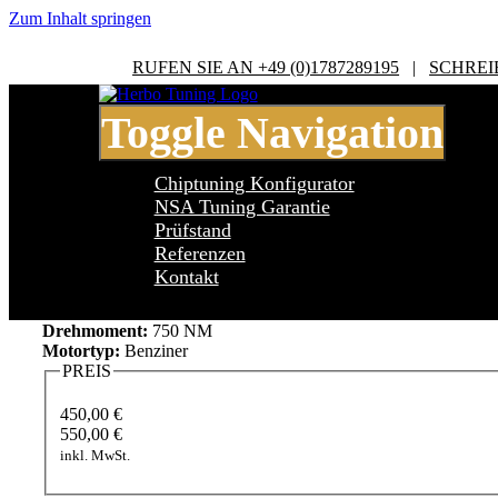
Zum Inhalt springen
RUFEN SIE AN +49 (0)1787289195
|
SCHREI
Toggle Navigation
Chiptuning Konfigurator
NSA Tuning Garantie
Prüfstand
Referenzen
BMW 8 Series GC 850i
Kontakt
Leistung:
530 PS
Drehmoment:
750 NM
Motortyp:
Benziner
PREIS
450,00 €
550,00 €
inkl. MwSt.