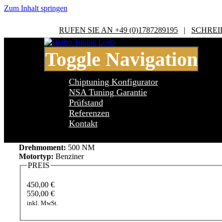
Zum Inhalt springen
RUFEN SIE AN +49 (0)1787289195
|
SCHREI
Toggle Navigation
Chiptuning Konfigurator
NSA Tuning Garantie
Prüfstand
Referenzen
BMW 7 Series G11/G12 7 Series 740e i
Kontakt
Leistung:
326 PS
Drehmoment:
500 NM
Motortyp:
Benziner
PREIS
450,00 €
550,00 €
inkl. MwSt.