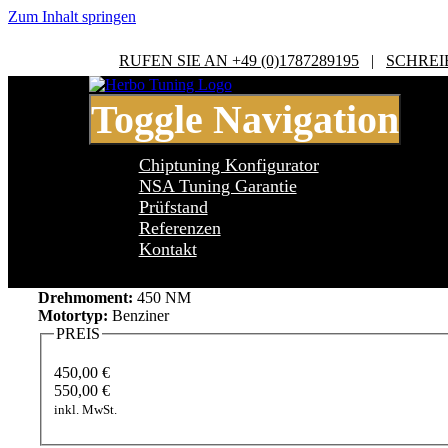
Zum Inhalt springen
RUFEN SIE AN +49 (0)1787289195
|
SCHREI
Toggle Navigation
Chiptuning Konfigurator
NSA Tuning Garantie
Prüfstand
Referenzen
BMW 7 Series F01/F02 7 Series 740i
Kontakt
Leistung:
320 PS
Drehmoment:
450 NM
Motortyp:
Benziner
PREIS
450,00 €
550,00 €
inkl. MwSt.