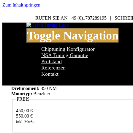
Zum Inhalt springen
RUFEN SIE AN +49 (0)1787289195
|
SCHREI
Toggle Navigation
Chiptuning Konfigurator
NSA Tuning Garantie
Prüfstand
Referenzen
BMW 5 Series G30/31 5 Series 530e iP
Kontakt
Leistung:
252 PS
Drehmoment:
350 NM
Motortyp:
Benziner
PREIS
450,00 €
550,00 €
inkl. MwSt.