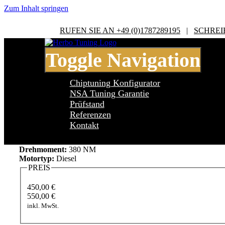
Zum Inhalt springen
RUFEN SIE AN +49 (0)1787289195
|
SCHREI
Toggle Navigation
Chiptuning Konfigurator
NSA Tuning Garantie
Prüfstand
Referenzen
BMW 3 Series E90/E91/E92/E93 3 Serie
Kontakt
Leistung:
184 PS
Drehmoment:
380 NM
Motortyp:
Diesel
PREIS
450,00 €
550,00 €
inkl. MwSt.