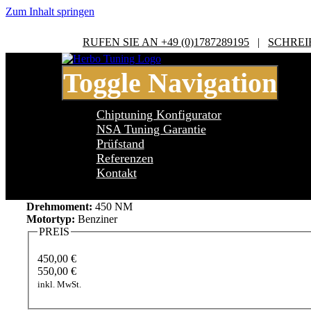
Zum Inhalt springen
RUFEN SIE AN +49 (0)1787289195
|
SCHREI
Toggle Navigation
Chiptuning Konfigurator
NSA Tuning Garantie
Prüfstand
Referenzen
BMW 1 Series F20 1 Series M135i
Kontakt
Leistung:
320 PS
Drehmoment:
450 NM
Motortyp:
Benziner
PREIS
450,00 €
550,00 €
inkl. MwSt.