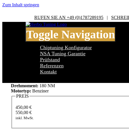
Zum Inhalt springen
RUFEN SIE AN +49 (0)1787289195
|
SCHREI
Toggle Navigation
Chiptuning Konfigurator
NSA Tuning Garantie
Prüfstand
Referenzen
BMW 1 Series E81/E82/E87/E88 1 Serie
Kontakt
Leistung:
129 PS
Drehmoment:
180 NM
Motortyp:
Benziner
PREIS
450,00 €
550,00 €
inkl. MwSt.