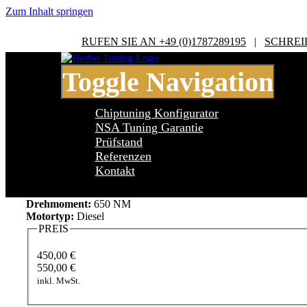
Zum Inhalt springen
RUFEN SIE AN +49 (0)1787289195
|
SCHREI
Toggle Navigation
Chiptuning Konfigurator
NSA Tuning Garantie
Prüfstand
Referenzen
Audi Q5 8R 3.0 TDI SQ5
Kontakt
Leistung:
313 PS
Drehmoment:
650 NM
Motortyp:
Diesel
PREIS
450,00 €
550,00 €
inkl. MwSt.