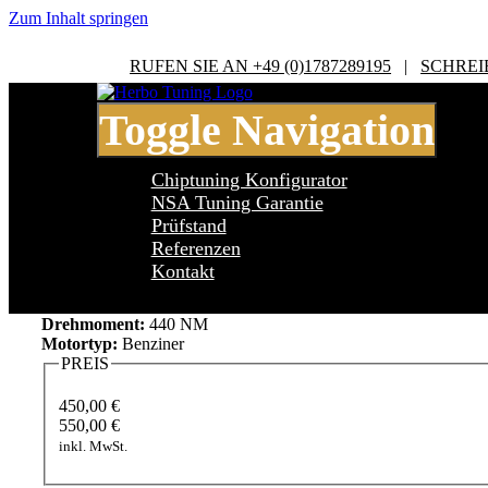
Zum Inhalt springen
RUFEN SIE AN +49 (0)1787289195
|
SCHREI
Toggle Navigation
Chiptuning Konfigurator
NSA Tuning Garantie
Prüfstand
Referenzen
Audi A6 C7 3.0 TFSI
Kontakt
Leistung:
310 PS
Drehmoment:
440 NM
Motortyp:
Benziner
PREIS
450,00 €
550,00 €
inkl. MwSt.