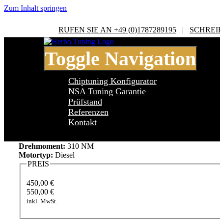
Zum Inhalt springen
RUFEN SIE AN +49 (0)1787289195
|
SCHREI
Toggle Navigation
Chiptuning Konfigurator
NSA Tuning Garantie
Prüfstand
Referenzen
Audi A4 B6 2.5 V6 TDI
Kontakt
Leistung:
150 PS
Drehmoment:
310 NM
Motortyp:
Diesel
PREIS
450,00 €
550,00 €
inkl. MwSt.