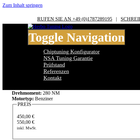
Zum Inhalt springen
RUFEN SIE AN +49 (0)1787289195
|
SCHREI
Toggle Navigation
Chiptuning Konfigurator
NSA Tuning Garantie
Prüfstand
Referenzen
Audi A4 B5 2.8 V6
Kontakt
Leistung:
193 PS
Drehmoment:
280 NM
Motortyp:
Benziner
PREIS
450,00 €
550,00 €
inkl. MwSt.