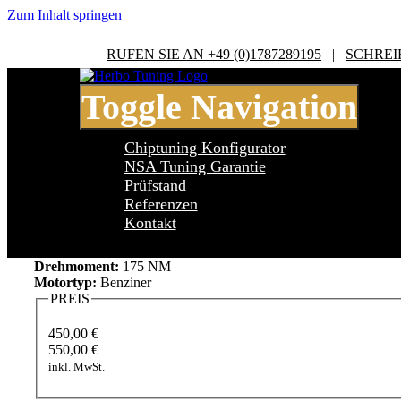
Zum Inhalt springen
RUFEN SIE AN +49 (0)1787289195
|
SCHREI
Toggle Navigation
Chiptuning Konfigurator
NSA Tuning Garantie
Prüfstand
Referenzen
Audi A1 GB 25 TFSi 1.0T
Kontakt
Leistung:
95 PS
Drehmoment:
175 NM
Motortyp:
Benziner
PREIS
450,00 €
550,00 €
inkl. MwSt.