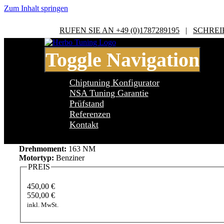
Zum Inhalt springen
RUFEN SIE AN +49 (0)1787289195
|
SCHREI
Toggle Navigation
Chiptuning Konfigurator
NSA Tuning Garantie
Prüfstand
Referenzen
Alfa Romeo 155 167 155 1.8 TS
Kontakt
Leistung:
126 PS
Drehmoment:
163 NM
Motortyp:
Benziner
PREIS
450,00 €
550,00 €
inkl. MwSt.