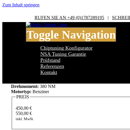
Zum Inhalt springen
RUFEN SIE AN +49 (0)1787289195
|
SCHREI
Toggle Navigation
Chiptuning Konfigurator
NSA Tuning Garantie
Prüfstand
Referenzen
Cupra Leon TYP 5F 2.0 TSI Cupra 290
Kontakt
Leistung:
290 PS
Drehmoment:
380 NM
Motortyp:
Benziner
PREIS
450,00 €
550,00 €
inkl. MwSt.