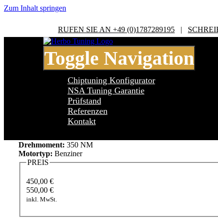
Zum Inhalt springen
RUFEN SIE AN +49 (0)1787289195
|
SCHREI
Toggle Navigation
Chiptuning Konfigurator
NSA Tuning Garantie
Prüfstand
Referenzen
Cupra Leon TYP 5F 2.0 TSI CUPRA 26
Kontakt
Leistung:
265 PS
Drehmoment:
350 NM
Motortyp:
Benziner
PREIS
450,00 €
550,00 €
inkl. MwSt.