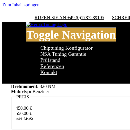
Zum Inhalt springen
RUFEN SIE AN +49 (0)1787289195
|
SCHREI
Toggle Navigation
Chiptuning Konfigurator
NSA Tuning Garantie
Prüfstand
Referenzen
Audi TT MK 2 8J TT MK2 (8J) 3.2 V6
Kontakt
Leistung:
250 PS
Drehmoment:
320 NM
Motortyp:
Benziner
PREIS
450,00 €
550,00 €
inkl. MwSt.