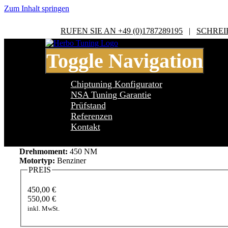
Zum Inhalt springen
RUFEN SIE AN +49 (0)1787289195
|
SCHREI
Toggle Navigation
Chiptuning Konfigurator
NSA Tuning Garantie
Prüfstand
Referenzen
Audi TT MK 2 8J TT MK2 (8J) 2.5 TF
Kontakt
Leistung:
340 PS
Drehmoment:
450 NM
Motortyp:
Benziner
PREIS
450,00 €
550,00 €
inkl. MwSt.