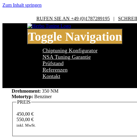
Zum Inhalt springen
RUFEN SIE AN +49 (0)1787289195
|
SCHREI
Toggle Navigation
Chiptuning Konfigurator
NSA Tuning Garantie
Prüfstand
Referenzen
Audi TT MK 2 8J TT MK2 (8J) 2.0 TF
Kontakt
Leistung:
211 PS
Drehmoment:
350 NM
Motortyp:
Benziner
PREIS
450,00 €
550,00 €
inkl. MwSt.